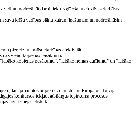
z vidi un nodrošināt darbinieku izglītošanu efektīvas darbības
nāsim savu krīžu vadības plānu katram īpašumam un nodrošināsim
ientu pieredzi un mūsu darbības efektivitāti.
m vismaz vienu kopienas pasākumu.
ar “labāko kopienas pasākumu”, “labāko nomas darījumu” un “labāko
jiem, lai apmainītos ar pieredzi un idejām Eiropā un Turcijā.
ldīgajos konkursos iekļaut atbildīgus iepirkuma procesus.
jas pēc iespējas ētiskāk.