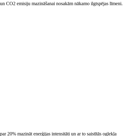
a un CO2 emisiju mazināšanai nosakām nākamo ilgtspējas līmeni.
r 20% mazināt enerģijas intensitāti un ar to saistītās oglekļa