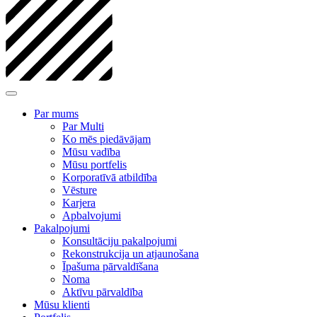
Par mums
Par Multi
Ko mēs piedāvājam
Mūsu vadība
Mūsu portfelis
Korporatīvā atbildība
Vēsture
Karjera
Apbalvojumi
Pakalpojumi
Konsultāciju pakalpojumi
Rekonstrukcija un atjaunošana
Īpašuma pārvaldīšana
Noma
Aktīvu pārvaldība
Mūsu klienti