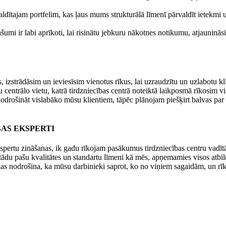
ldītajam portfelim, kas ļaus mums strukturālā līmenī pārvaldīt ietekmi u
šumi ir labi aprīkoti, lai risinātu jebkuru nākotnes notikumu, atjauni
 izstrādāsim un ieviesīsim vienotus rīkus, lai uzraudzītu un uzlabotu kl
nu centrālo vietu, katrā tirdzniecības centrā noteiktā laikposmā rīkosi
drošināt vislabāko mūsu klientiem, tāpēc plānojam piešķirt balvas p
AS EKSPERTI
spertu zināšanas, ik gadu rīkojam pasākumus tirdzniecības centru vadītā
o tādu pašu kvalitātes un standartu līmeni kā mēs, apņemamies visos atbi
as nodrošina, ka mūsu darbinieki saprot, ko no viņiem sagaidām, un rīko