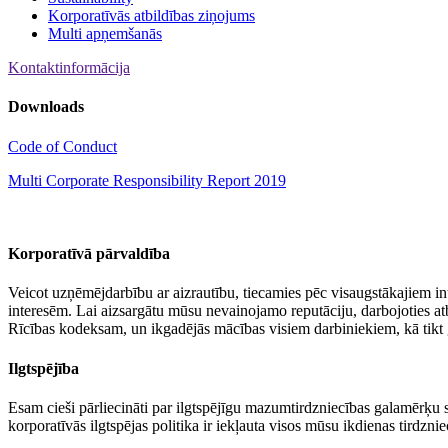
Korporatīvās atbildības ziņojums
Multi apņemšanās
Kontaktinformācija
Downloads
Code of Conduct
Multi Corporate Responsibility Report 2019
Korporatīvā pārvaldība
Veicot uzņēmējdarbību ar aizrautību, tiecamies pēc visaugstākajiem inte
interesēm. Lai aizsargātu mūsu nevainojamo reputāciju, darbojoties a
Rīcības kodeksam, un ikgadējās mācības visiem darbiniekiem, kā tikt 
Ilgtspējība
Esam cieši pārliecināti par ilgtspējīgu mazumtirdzniecības galamērķu 
korporatīvās ilgtspējas politika ir iekļauta visos mūsu ikdienas tirdzni