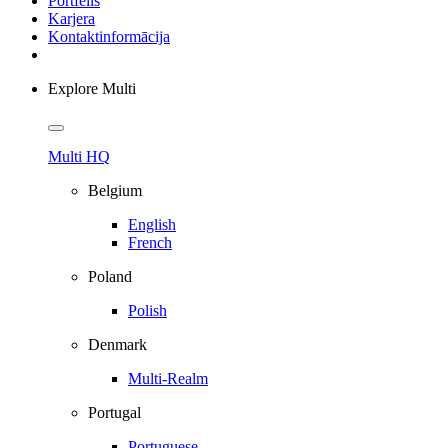
Portfelis
Karjera
Kontaktinformācija
Explore Multi
Multi HQ
Belgium
English
French
Poland
Polish
Denmark
Multi-Realm
Portugal
Portuguese