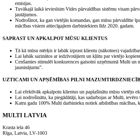
emisijas.
Tuvākajā laikā ieviesīsim Vides pārvaldības sistēmu visam pārva
jautājumos.
Nodrošinot, ka gan vietējās komandas, gan mūsu pārvaldītie īpa
mācības visiem attiecīgajiem darbiniekiem līdz 2020. gadam.
SAPRAST UN APKALPOT MŪSU KLIENTUS
Tā kā mūsu mērķis ir labāk izprast klientu (nākotnes) vajadzības,
Lai labāk sazinātos ar iedzīvotājiem un kļūtu par vietējo kopie
Cenšamies stimulēt konkurences gaisotni uzņēmumā Multi un no
jauninājumu”.
UZTICAMI UN APŅĒMĪBAS PILNI MAZUMTIRDZNIECĪB
Lai efektīvāk apkalpotu klientus un paplašinātu mūsu vietējo ek
Lai nodrošinātu, ka piegādātāji, kas sadarbojas ar Multi, ievēr
Katru gadu 100% Multi darbinieku notiek atbilstības mācības, k
MULTI LATVIA
Krasta iela 46
Rīga, Latvia, LV-1003