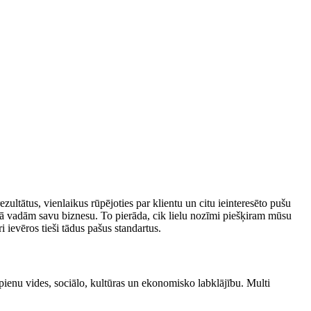
zultātus, vienlaikus rūpējoties par klientu un citu ieinteresēto pušu
kā vadām savu biznesu. To pierāda, cik lielu nozīmi piešķiram mūsu
ievēros tieši tādus pašus standartus.
pienu vides, sociālo, kultūras un ekonomisko labklājību. Multi