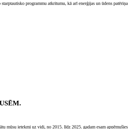
 starptautisko programmu atkritumu, kā arī enerģijas un ūdens patēriņ
USĒM.
nātu mūsu ietekmi uz vidi, no 2015. līdz 2025. gadam esam apņēmušies pa