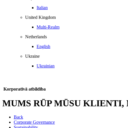
Italian
United Kingdom
Multi-Realm
Netherlands
English
Ukraine
Ukrainian
Korporatīvā atbildība
MUMS RŪP MŪSU KLIENTI, 
Back
Corporate Governance
Sustainability