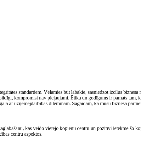
gritātes standartiem. Vēlamies būt labākie, sasniedzot izcilus biznesa re
tbildīgi, kompromisi nav pieļaujami. Ētika un godīgums ir pamats tam, 
galā ar uzņēmējdarbības dilemmām. Sagaidām, ka mūsu biznesa partneri 
saglabāšanu, kas veido vietējo kopienu centru un pozitīvi ietekmē šo ko
ecības centru aspektos.