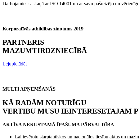
Darbojamies saskaņā ar ISO 14001 un ar savu pašreizējo un vērienīgo
Korporatīvās atbildības ziņojums 2019
PARTNERIS
MAZUMTIRDZNIECĪBĀ
Lejupielādēt
MULTI APŅEMŠANĀS
KĀ RADĀM NOTURĪGU
VĒRTĪBU MŪSU IEINTERESĒTAJĀM P
AKTĪVA NEKUSTAMĀ ĪPAŠUMA PĀRVALDĪBA
Lai ievērotu starptautiskos un nacionālos tiesību aktus un mazi