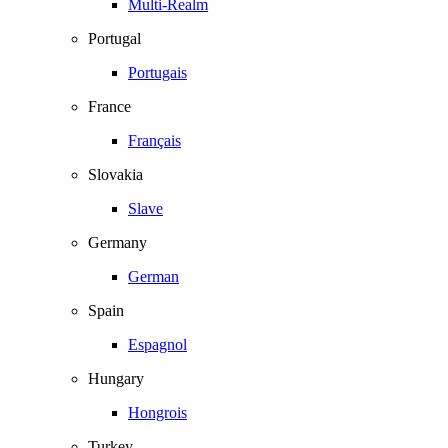
Multi-Realm
Portugal
Portugais
France
Français
Slovakia
Slave
Germany
German
Spain
Espagnol
Hungary
Hongrois
Turkey