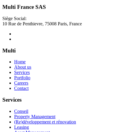
Multi France SAS
Siège Social:
10 Rue de Penthievre, 75008 Paris, France
Multi
Home
About us
Services
Portfolio
Careers
Contact
Services
Conseil
Property Management
(Re)développement et rénovation
Leasing