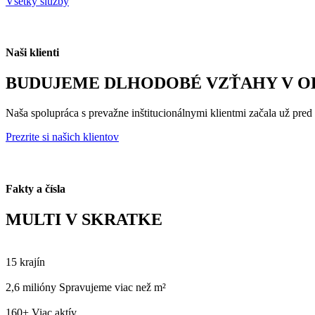
Všetky služby
Naši klienti
BUDUJEME DLHODOBÉ VZŤAHY V OB
Naša spolupráca s prevažne inštitucionálnymi klientmi začala už pre
Prezrite si našich klientov
Fakty a čísla
MULTI V SKRATKE
15
krajín
2,6 milióny
Spravujeme viac než m²
160+
Viac aktív