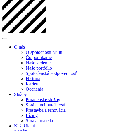
O nás
O spoločnosti Multi
Čo ponúkame
Naše vedenie
Naše portfólio
Spoločenská zodpovednosť
História
Kariéra
Ocenenia
Služby
Poradenské služby
Správa nehnuteľností
Prestavba a renovácia
Lízing
Správa majetku
Naši klienti