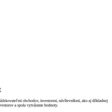
E
ádzkovateľmi obchodov, investormi, návštevníkmi, ako aj dôkladnej
investorov a spolu vytvárame hodnoty.