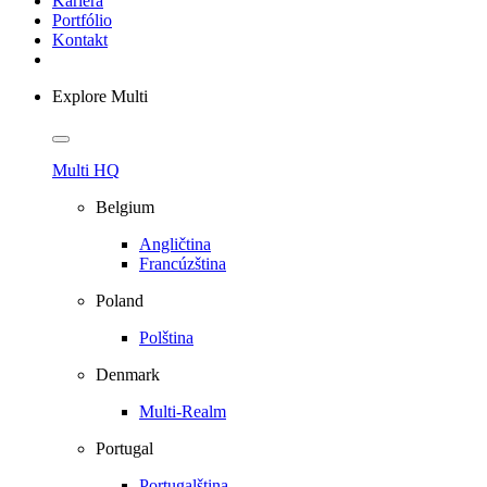
Kariéra
Portfólio
Kontakt
Explore Multi
Multi HQ
Belgium
Angličtina
Francúzština
Poland
Polština
Denmark
Multi-Realm
Portugal
Portugalština