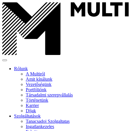
Rólunk
A Multiról
Amit kínálunk
Vezetőségünk
Portfóliónk
Társadalmi szerepvállalás
Történetünk
Karrier
Díjak
Szolgáltatások
Tanacsadoi Szolgaltatas
Ingatlankezeles