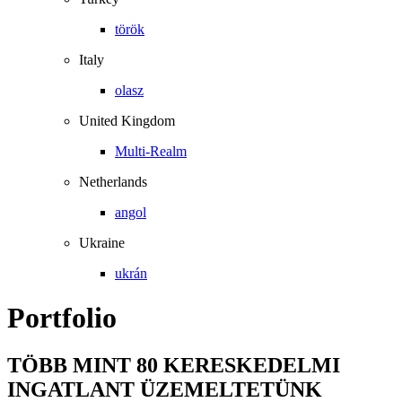
török
Italy
olasz
United Kingdom
Multi-Realm
Netherlands
angol
Ukraine
ukrán
Portfolio
TÖBB MINT 80 KERESKEDELMI
INGATLANT ÜZEMELTETÜNK