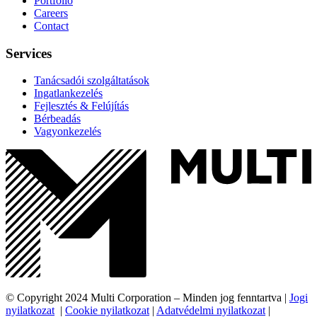
Portfolio
Careers
Contact
Services
Tanácsadói szolgáltatások
Ingatlankezelés
Fejlesztés & Felújítás
Bérbeadás
Vagyonkezelés
© Copyright 2024 Multi Corporation – Minden jog fenntartva |
Jogi
nyilatkozat
|
Cookie nyilatkozat
|
Adatvédelmi nyilatkozat
|