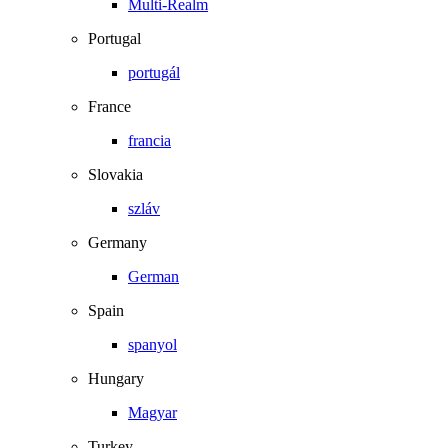
Multi-Realm
Portugal
portugál
France
francia
Slovakia
szláv
Germany
German
Spain
spanyol
Hungary
Magyar
Turkey